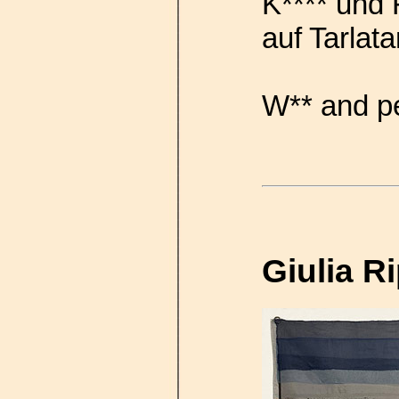
K**** und 
auf Tarlata
W** and pe
Giulia R